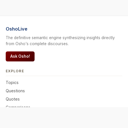
OshoLive
The definitive semantic engine synthesizing insights directly
from Osho's complete discourses.
Ask Osho!
EXPLORE
Topics
Questions
Quotes
Comparisons
READ & PRACTICE