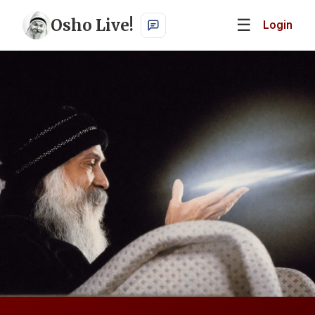
Osho Live!
☰
Login