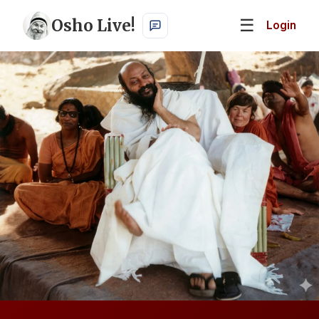
Osho Live!
☰
Login