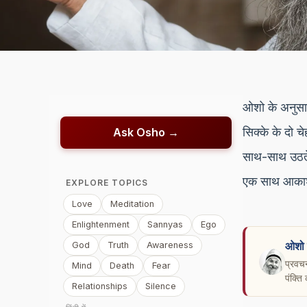
ओशो के अनुसार
सिक्के के दो 
Ask Osho →
साथ-साथ उठते 
एक साथ आकाश 
EXPLORE TOPICS
Love
Meditation
Enlightenment
Sannyas
Ego
ओशो 
God
Truth
Awareness
प्रवच
Mind
Death
Fear
पंक्त
Relationships
Silence