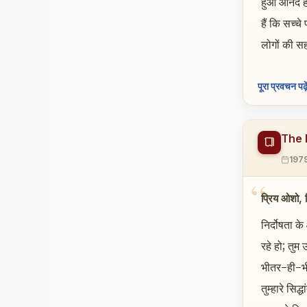
हुआ आनंद ह
हैं कि सच्च
लोगों की स
पूरा प्रवचन पढ़े
The 
197
प्रिय ओशो, निर
निर्दोषता क
रहे हो; तुम
भीतर-ही-भी
तुम्हारे सिद