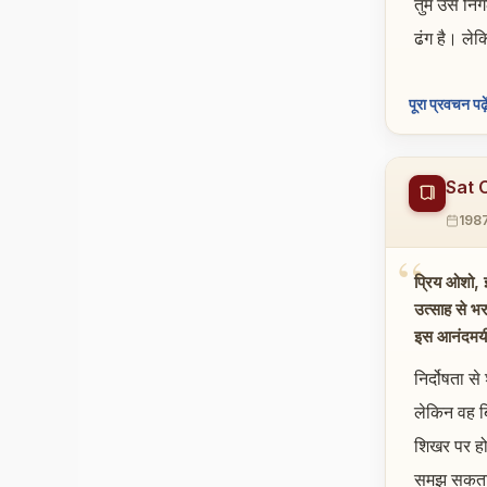
तुम उसे नि
ढंग है। लेक
पूरा प्रवचन पढ़े
Sat 
198
प्रिय ओशो, 
उत्साह से भर
इस आनंदमयी नि
निर्दोषता स
लेकिन वह बि
शिखर पर हो।
समझ सकता, 