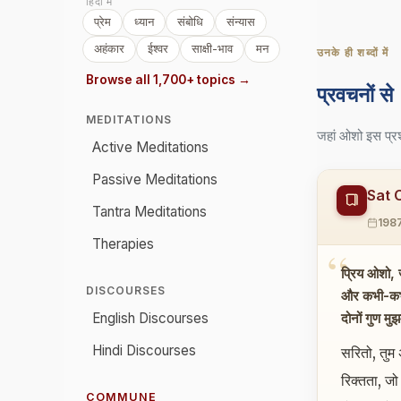
हिंदी में
प्रेम
ध्यान
संबोधि
संन्यास
अहंकार
ईश्वर
साक्षी-भाव
मन
उनके ही शब्दों में
Browse all 1,700+ topics →
प्रवचनों से
MEDITATIONS
जहां ओशो इस प्रश
Active Meditations
Passive Meditations
Sat 
Tantra Meditations
198
Therapies
प्रिय ओशो, ज
DISCOURSES
और कभी-कभी म
दोनों गुण मु
English Discourses
Hindi Discourses
सरितो, तुम 
रिक्तता, जो
COMMUNE