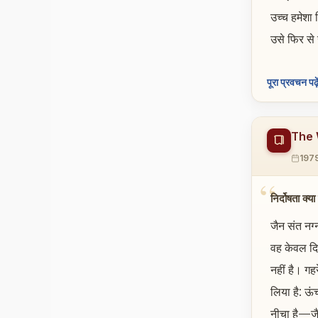
उच्च हमेशा
उसे फिर स
पूरा प्रवचन पढ़े
The 
197
निर्दोषता क्
जैन संत नग्
वह केवल दिख
नहीं है। गहर
लिया है: ऊं
नीचा है—जैस